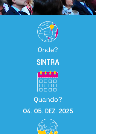
Onde?
SINTRA
Quando?
04. 05. DEZ. 2O25