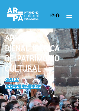
AR-PA
BIENAL IBÉRICA
DE PATRIMÓNIO
CULTURAL
SINTRA
04-05. DEZ. 2O25