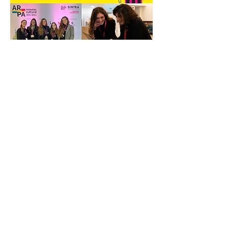
AR-PA
Bienal Ibérica
de Património Cultural
2025.
PROGRAMA AR-PA 2025