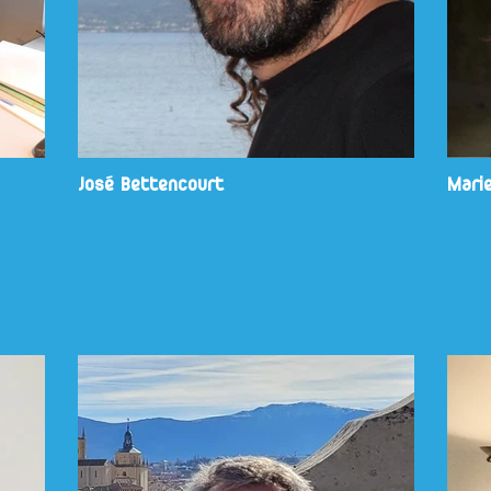
José Bettencourt
Mari