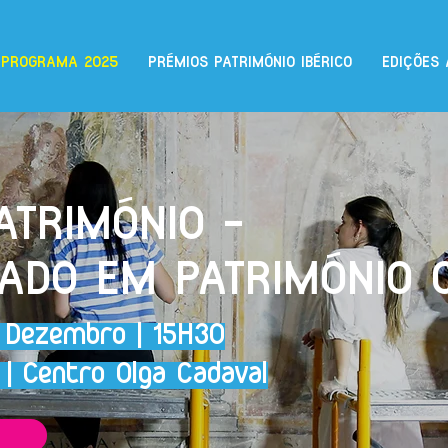
PROGRAMA 2025
PRÉMIOS PATRIMÓNIO IBÉRICO
EDIÇÕES 
TRIMÓNIO -
IADO EM PATRIMÓNIO
e Dezembro | 15H30
 | Centro Olga Cadaval