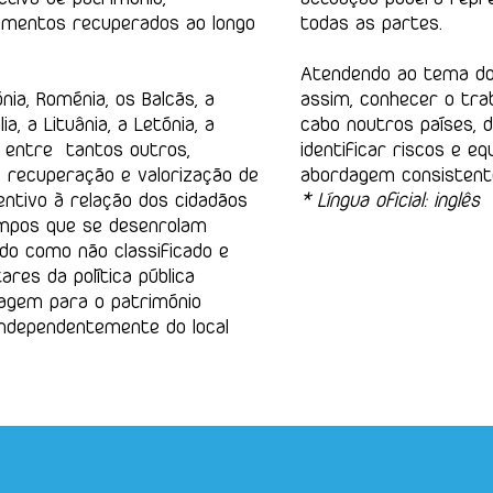
umentos recuperados ao longo
todas as partes.
Atendendo ao tema do
ia, Roménia, os Balcãs, a
assim, conhecer o trab
a, a Lituânia, a Letónia, a
cabo noutros países, d
ra, entre tantos outros,
identificar riscos e 
recuperação e valorização de
abordagem consistent
entivo à relação dos cidadãos
* Língua oficial: inglês
mpos que se desenrolam
ado como não classificado e
es da política pública
tagem para o património
 independentemente do local