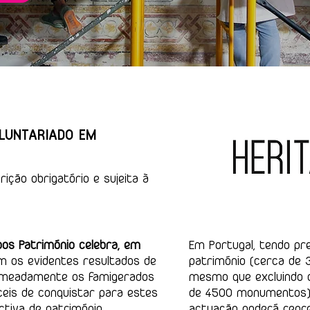
LUNTARIADO EM
rição obrigatório e sujeita à
os Património celebra, em
Em Portugal, tendo pr
 os evidentes resultados de
património (cerca de
nomeadamente os famigerados
mesmo que excluindo o
ceis de conquistar para estes
de 4500 monumentos),
ctiva de património,
actuação poderá repre