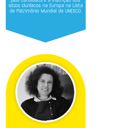
pela candidatura a inscrição dos
sitios cluníacos na Europa na Lista
de Património Mundial da UNESCO.