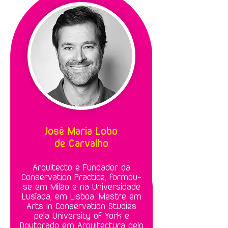
José Maria Lobo
de Carvalho
Arquitecto e Fundador da
Conservation Practice, formou-
se em Milão e na Universidade
Lusíada, em Lisboa. Mestre em
Arts in Conservation Studies
pela University of York e
Doutorado em Arquitectura pelo