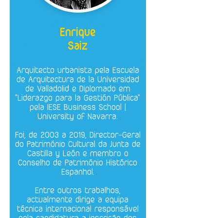
Enrique
Saiz
​Arquitecto urbanista pela Escuela
de Arquitectura de la Universidad
de Valladolid e Diplomado em
"Liderazgo para la Gestión Pública"
pela IESE Business School |
University of Navarra.
Foi, de 2003 a 2019, Director-Geral
do Património Cultural da Junta de
Castilla y León e membro o
Conselho de Património Histórico
Espanhol.
Entre outros trabalhos,
actualmente dirige a equipa
técnica internacional responsável