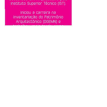
Instituto Superior Técnico (IST).
Iniciou a carreira na
Inventariação do Património
Arquitectónico (DGEMN) e
trabalhou, mais tarde, como
arquitecto de conservação na
Paisagem Cultural de Sintra
(Parques de Sintra).
Actualmente, dirige a sua
empresa de consultoria e é
professor convidado na
Faculdade de Arquitectura da
Universidade de Lisboa (FAUL).