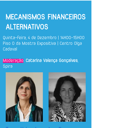
MECANISMOS FINANCEIROS
ALTERNATIVOS
Quinta-feira, 4 de Dezembro | 14H00-15H00
Piso 0 da Mostra Expositiva | Centro Olga
Cadaval
Moderação
:
Catarina Valença Gonçalves
,
Spira