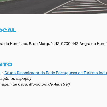
OCAL
ra do Heroísmo, R. do Marquês 12, 9700-143 Angra do Hero
NTO
l
 e 
Grupo Dinamizador da Rede Portuguesa de Turismo Indus
lotação do espaço)
imagem de capa: Município de Aljustrel]