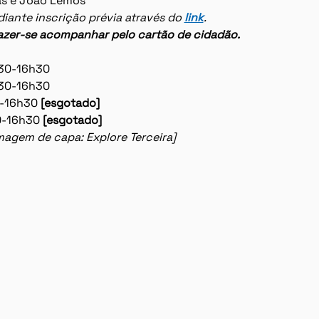
as e João Lemos
diante inscrição prévia através do 
link
.
azer-se acompanhar pelo cartão de cidadão.
h30-16h30
h30-16h30
0-16h30 
[esgotado]
0-16h30 
[esgotado]
imagem de capa: Explore Terceira]