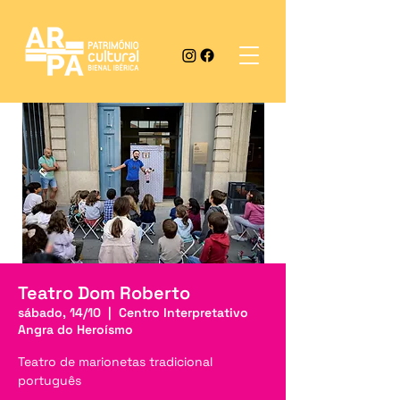
Teatro Dom Roberto
sábado, 14/10
  |  
Centro Interpretativo
Angra do Heroísmo
Teatro de marionetas tradicional
português