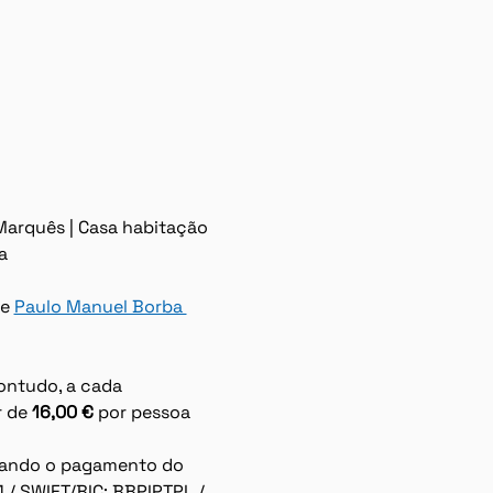
 Marquês | Casa habitação 
a
 e 
Paulo Manuel Borba 
ontudo, a cada 
 de 
16,00 €
 por pessoa 
tuando o pagamento do 
 / SWIFT/BIC: BBPIPTPL / 