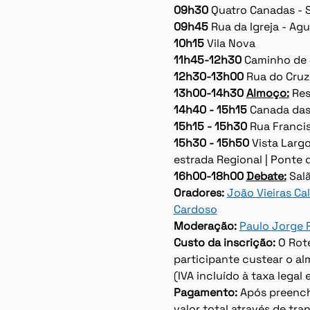
09h30 
Quatro Canadas - 
09h45
 Rua da Igreja - Ag
10h15
 Vila Nova
11h45-12h30 
Caminho de 
12h30-13h00
 Rua do Cruze
13h00-14h30
Almoço:
 Re
14h40 - 15h15
 Canada das
15h15 - 15h30
 Rua Franci
15h30 - 15h50 
Vista Largo
estrada Regional | Ponte d
16h00-18h00 
Debate:
 Sal
Oradores: 
João Vieiras Ca
Cardoso
Moderação:
Paulo Jorge R
Custo da inscrição:
 O Rot
participante custear o a
(IVA incluído à taxa legal 
Pagamento: 
Após preench
valor total através de tr