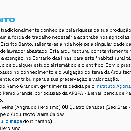
NTO
 tradicionalmente conhecida pela riqueza da sua produção 
m a força de trabalho necessária aos trabalhos agrícolas e
spírito Santo, salienta-se ainda hoje pela singularidade da
 de lavrador abastado. Esta arquitectura, constantemente 
 atenção, no Corsário das Ilhas, para este "habitat rural 
lvo de qualquer estudo sistemático e científico. Com o pres
 passo no conhecimento e divulgação do tema da Arquitec
te, contribuir para a sua preservação e valorização.
 do Ramo Grande", gentilmente cedida pelo 
Instituto Açori
Ramo Grande, por ocasião da AR&PA - Bienal Ibérica de Pat
o.
 Velha (Angra do Heroísmo) 
OU
 Quatro Canadas (São Brás - 
pelo Arquitecto Vieira Caldas.
ui o mapa
 do itinerário)
 Heroísmo