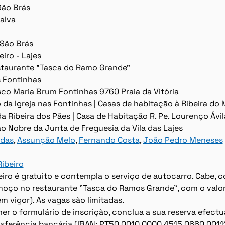
São Brás
ualva
São Brás
iro - Lajes
staurante "Tasca do Ramo Grande"
 Fontinhas
sco Maria Brum Fontinhas 9760 Praia da Vitória
 da Igreja nas Fontinhas | Casas de habitação à Ribeira do
a Ribeira dos Pães | Casa de Habitação R. Pe. Lourenço Ávil
ão Nobre da Junta de Freguesia da Vila das Lajes
ldas
, 
Assunção Melo
, 
Fernando Costa
, 
João Pedro Meneses
ibeiro
eiro é gratuito e contempla o serviço de autocarro. Cabe, c
lmoço no restaurante "Tasca do Ramos Grande", com o valor
em vigor). As vagas são limitadas.
er o formulário de inscrição, conclua a sua reserva efec
ansferência bancária (IBAN: PT50 0010 0000 4515 0660 00111