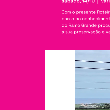
sábado, 14/10
  |  
Vári
Com o presente Roteir
passo no conhecimento
do Ramo Grande procur
a sua preservação e va