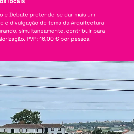
os locais
o e Debate pretende-se dar mais um
 e divulgação do tema da Arquitectura
ando, simultaneamente, contribuir para
lorização. PVP: 16,00 € por pessoa