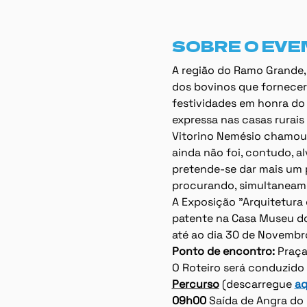
SOBRE O EVE
A região do Ramo Grande,
dos bovinos que fornecera
festividades em honra do E
expressa nas casas rurais
Vitorino Nemésio chamou a
ainda não foi, contudo, a
pretende-se dar mais um
procurando, simultaneamen
A Exposição "Arquitetura
patente na Casa Museu do 
até ao dia 30 de Novembr
Ponto de encontro: 
Praça
O Roteiro será conduzido 
Percurso
 (descarregue 
aq
09h00
 Saída de Angra do