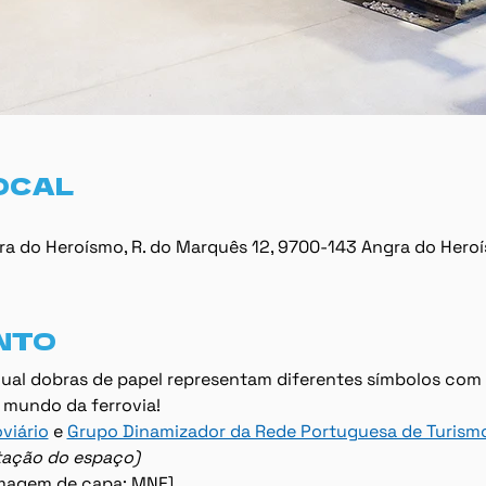
OCAL
ra do Heroísmo, R. do Marquês 12, 9700-143 Angra do Hero
NTO
qual dobras de papel representam diferentes símbolos com 
o mundo da ferrovia!
viário
 e 
Grupo Dinamizador da Rede Portuguesa de Turismo 
lotação do espaço)
 imagem de capa: MNF]