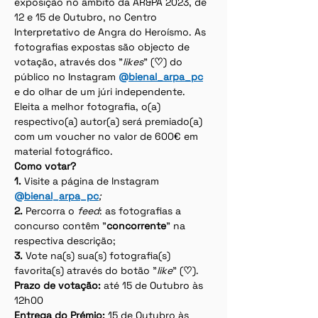
exposição no âmbito da AR&PA 2023, de 
12 e 15 de Outubro, no Centro 
Interpretativo de Angra do Heroísmo. As 
fotografias expostas são objecto de 
votação, através dos "
likes
" (
♡
) do 
público no Instagram 
@
bienal_arpa_pc
e do olhar de um júri independente. 
Eleita a melhor fotografia, o(a) 
respectivo(a) autor(a) será premiado(a) 
com um voucher no valor de 600€ em 
material fotográfico.
Como votar?
1. 
Visite a página de Instagram 
@
bienal
_
arpa
_
pc
;
2. 
Percorra o 
feed
: as fotografias a 
concurso contêm "
concorrente
" na 
respectiva descrição;
3. 
Vote na(s) sua(s) fotografia(s) 
favorita(s) através do botão "
like
" (
♡
).
Prazo de votação:
 até 15 de Outubro às 
12h00
Entrega do Prémio:
 15 de Outubro às 