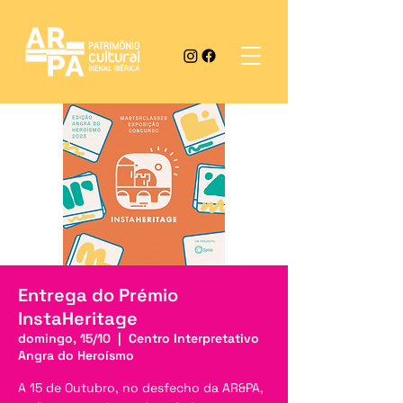
Entrega do Prémio
InstaHeritage
domingo, 15/10
  |  
Centro Interpretativo
Angra do Heroísmo
A 15 de Outubro, no desfecho da AR&PA,