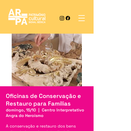
Oficinas de Conservação e
Restauro para Famílias
domingo, 15/10
  |  
Centro Interpretativo
Angra do Heroísmo
A conservação e restauro dos bens