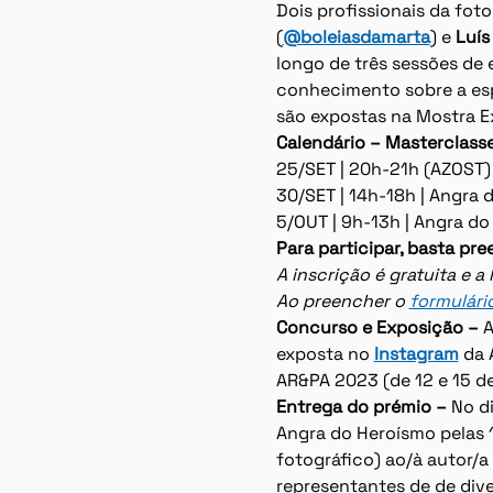
Dois profissionais da fot
(
@boleiasdamarta
) e
 Luí
longo de três sessões de 
conhecimento sobre a esp
são expostas na Mostra Ex
Calendário – Masterclass
25/SET | 20h-21h (AZOST) 
30/SET | 14h-18h | Angra
5/OUT | 9h-13h | Angra d
Para participar, basta pre
A inscrição é gratuita e a
Ao preencher o 
formulári
Concurso e Exposição – 
A
exposta no 
Instagram
 da 
AR&PA 2023 (de 12 e 15 de
Entrega do prémio – 
No di
Angra do Heroísmo pelas 1
fotográfico) ao/à autor/a
representantes de de dive