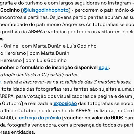
ografia e do turismo e com largos seguidores no Instagram -
s Godinho
 (
@luisgodinhophoto
) - percorrem o património 
encontros e partilhas. Os jovens participantes apuram as su
ecificidade do património Angrense. As fotografias selec
positiva da AR&PA e votadas por todos os visitantes e pelo
es
- Online | com Marta Durán e Luís Godinho
 do Heroísmo | com Marta Durán
o Heroísmo | com Luís Godinho
encher o formulário de inscrição disponível 
aqui
.
 lotação limitada a 10 participantes.
o
, estará a inscrever-se na totalidade das 3 masterclasses.
 totalidade das fotografias resultantes são sujeitas a uma
AR&PA, para votação dos visualizadores da página e de um j
 Outubro) é realizada a 
exposição
 das fotografias selecci
a 15 de Outubro, no desfecho da AR&PA, realiza-se, no Cent
4h00, a 
entrega do prémio
 (
voucher no valor de 600€
 para
 da fotografia vencedora, com a presença de todos os parti
rsas entidades.