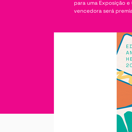
para uma Exposição e 
vencedora será premia