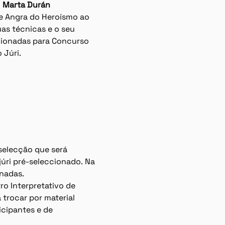
 
Marta Durán 
de Angra do Heroísmo ao 
as técnicas e o seu 
cionadas para Concurso 
 Júri.
 selecção que será 
úri pré-seleccionado. Na 
onadas.
ro Interpretativo de 
 trocar por material 
cipantes e de 