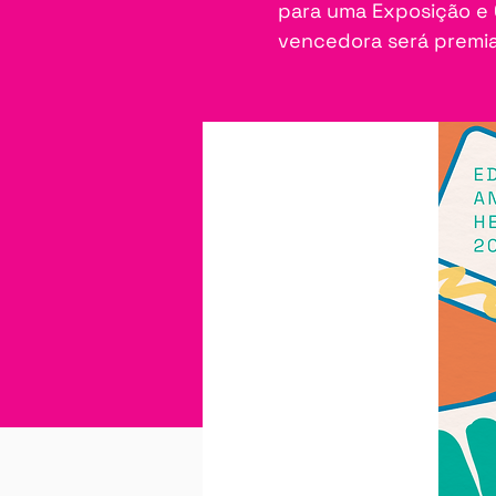
para uma Exposição e 
vencedora será premi