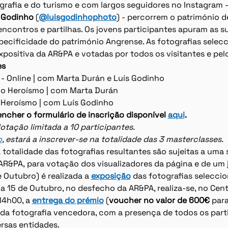
ografia e do turismo e com largos seguidores no Instagram -
s Godinho
 (
@luisgodinhophoto
) - percorrem o património 
encontros e partilhas. Os jovens participantes apuram as su
ecificidade do património Angrense. As fotografias selec
positiva da AR&PA e votadas por todos os visitantes e pelo
es
- Online | com Marta Durán e Luís Godinho
 do Heroísmo | com Marta Durán
o Heroísmo | com Luís Godinho
encher o formulário de inscrição disponível 
aqui
.
 lotação limitada a 10 participantes.
o
, estará a inscrever-se na totalidade das 3 masterclasses.
 totalidade das fotografias resultantes são sujeitas a uma
AR&PA, para votação dos visualizadores da página e de um j
 Outubro) é realizada a 
exposição
 das fotografias selecci
a 15 de Outubro, no desfecho da AR&PA, realiza-se, no Cent
4h00, a 
entrega do prémio
 (
voucher no valor de 600€
 para
 da fotografia vencedora, com a presença de todos os parti
rsas entidades.