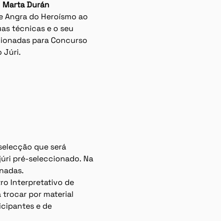
 
Marta Durán 
de Angra do Heroísmo ao 
as técnicas e o seu 
cionadas para Concurso 
 Júri.
 selecção que será 
úri pré-seleccionado. Na 
onadas.
ro Interpretativo de 
 trocar por material 
cipantes e de 