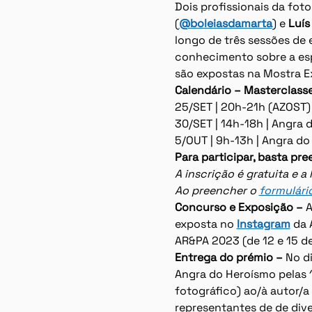
Dois profissionais da fot
(
@boleiasdamarta
) e
 Luí
longo de três sessões de 
conhecimento sobre a esp
são expostas na Mostra Ex
Calendário – Masterclass
25/SET | 20h-21h (AZOST) 
30/SET | 14h-18h | Angra
5/OUT | 9h-13h | Angra d
Para participar, basta pre
A inscrição é gratuita e a
Ao preencher o 
formulári
Concurso e Exposição – 
A
exposta no 
Instagram
 da 
AR&PA 2023 (de 12 e 15 de
Entrega do prémio – 
No di
Angra do Heroísmo pelas 1
fotográfico) ao/à autor/a
representantes de de dive