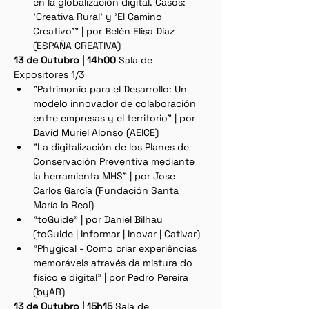
en la globalización digital. Casos: 
'Creativa Rural' y 'El Camino 
Creativo'" | por Belén Elisa Díaz 
(ESPAÑA CREATIVA)
13 de Outubro | 14h00 
Sala de 
Expositores 1/3
"Patrimonio para el Desarrollo: Un 
modelo innovador de colaboración 
entre empresas y el territorio" | por 
David Muriel Alonso (AEICE)
"La digitalización de los Planes de 
Conservación Preventiva mediante 
la herramienta MHS" | por Jose 
Carlos García (Fundación Santa 
María la Real)
"toGuide" | por Daniel Bilhau 
(toGuide | Informar | Inovar | Cativar)
"Phygical - Como criar experiências 
memoráveis através da mistura do 
físico e digital" | por Pedro Pereira 
(byAR)
13 de Outubro | 15h15 
Sala de 