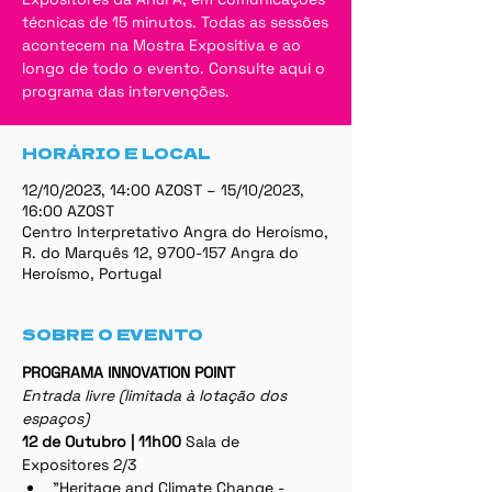
técnicas de 15 minutos. Todas as sessões
acontecem na Mostra Expositiva e ao
longo de todo o evento. Consulte aqui o
programa das intervenções.
HORÁRIO E LOCAL
12/10/2023, 14:00 AZOST – 15/10/2023,
16:00 AZOST
Centro Interpretativo Angra do Heroísmo,
R. do Marquês 12, 9700-157 Angra do
Heroísmo, Portugal
SOBRE O EVENTO
PROGRAMA INNOVATION POINT
Entrada livre (limitada à lotação dos 
espaços)
12 de Outubro | 11h00 
Sala de 
Expositores 2/3
"Heritage and Climate Change - 