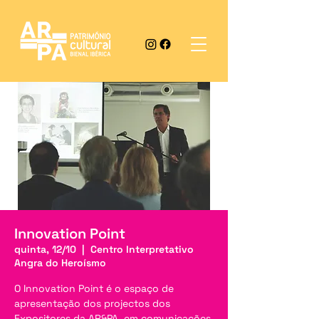
Innovation Point
quinta, 12/10
  |  
Centro Interpretativo
Angra do Heroísmo
O Innovation Point é o espaço de
apresentação dos projectos dos
Expositores da AR&PA, em comunicações