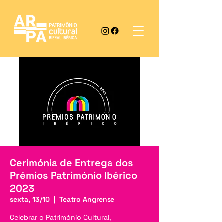
Cerimónia de Entrega dos
Prémios Património Ibérico
2023
sexta, 13/10
  |  
Teatro Angrense
Celebrar o Património Cultural,