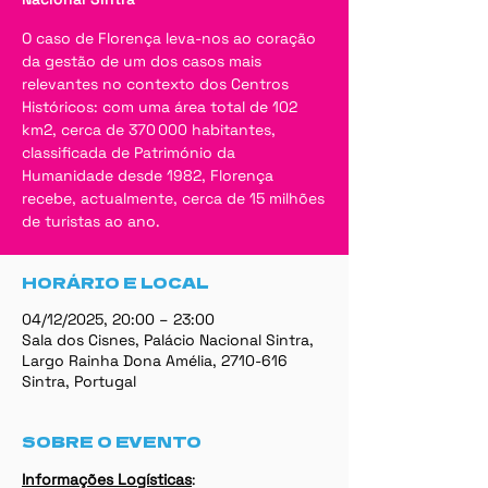
O caso de Florença leva-nos ao coração
da gestão de um dos casos mais
relevantes no contexto dos Centros
Históricos: com uma área total de 102
km2, cerca de 370 000 habitantes,
classificada de Património da
Humanidade desde 1982, Florença
recebe, actualmente, cerca de 15 milhões
de turistas ao ano.
HORÁRIO E LOCAL
04/12/2025, 20:00 – 23:00
Sala dos Cisnes, Palácio Nacional Sintra,
Largo Rainha Dona Amélia, 2710-616
Sintra, Portugal
SOBRE O EVENTO
Informações Logísticas
: