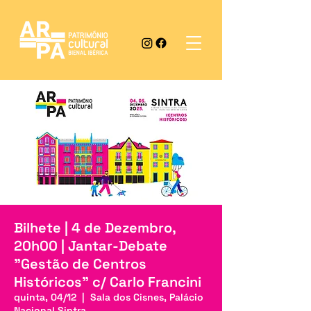
Bilhete | 4 de Dezembro,
20h00 | Jantar-Debate
"Gestão de Centros
Históricos" c/ Carlo Francini
quinta, 04/12
  |  
Sala dos Cisnes, Palácio
Nacional Sintra