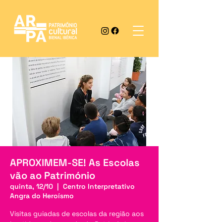
APROXIMEM-SE! As Escolas
vão ao Património
quinta, 12/10
  |  
Centro Interpretativo
Angra do Heroísmo
Visitas guiadas de escolas da região aos