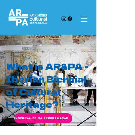
What is AR&PA -
Iberian Biennial
of Cultural
Heritage?
INSCREVA-SE NA PROGRAMAÇÃO