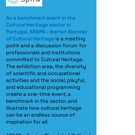
Património
Arquitetónico,
afeto à Divisão
As a benchmark event in the
de Salvaguarda
Cultural Heritage sector in
da Direção
Regional de
Portugal, AR&PA - Iberian Biennial
Lisboa.
of Cultural Heritage
is a meeting
point and a discussion forum for
1994-2014:
professionals and institutions
Professor na
Escola
committed to Cultural Heritage.
Universitária das
The exhibition area, the diversity
Artes de Coimbra
of scientific and occupational
(ARCA-EUAC), no
curso de
activities and the social, playful,
Arquitetura, com
and educational programming
as disciplinas de
create a one-time event, a
Teoria da
benchmark in the sector, and
Arquitetura I (3º
ano), História da
illustrate how cultural heritage
Arquitetura I (3º
can be an endless source of
ano) e História da
inspiration for all.
Arquitetura II (4º
ano). Membro
com assento no