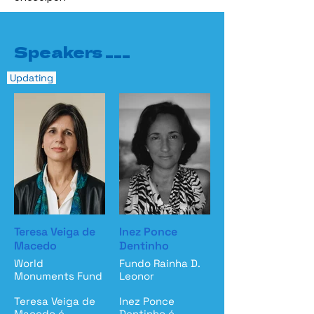
Speakers ___
Updating
Teresa Veiga de
Inez Ponce
Macedo
Dentinho
World
Fundo Rainha D.
Monuments Fund
Leonor
Teresa Veiga de
Inez Ponce
Macedo é
Dentinho é