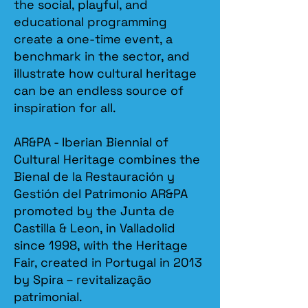
the social, playful, and
(International
História, pela
recuperação do
committee on
Faculdade de
património,
educational programming
Places of Religion
Letras da
técnicas
create a one-time event, a
and Ritual), e do
Universidade de
tradicionais de
ICAHM
Coimbra.
benchmark in the sector, and
construção e
(International
risco sísmico.
illustrate how cultural heritage
Committee on
can be an endless source of
Archaeological
Desenvolveu
Heritage
III — Experiência
inicialmente a
inspiration for all.
Management).
Profissional
sua actividade
como profissional
AR&PA - Iberian Biennial of
Coordenador do
2024/09: Diretor
liberal e, a partir
projecto SIAP –
do Departamento
de 1998, como
Cultural Heritage combines the
Sistema de
dos Bens
técnico da
Bienal de la Restauración y
Inteligência
Culturais, do
Câmara
Artificial para a
Património
Gestión del Patrimonio AR&PA
Municipal de
detecção e
Cultural, I.P.
Lagos, onde
promoted by the Junta de
alerta de riscos
desempenhou
Castilla & Leon, in Valladolid
sobre o
2018-2020:
funções no
Património,
Membro do
Gabinete do
since 1998, with the Heritage
#medida 113 do
Conselho de
Centro Histórico
Fair, created in Portugal in 2013
Simplex 2019
Delegados da
e no Gabinete de
www.siaponline.pt
Ordem dos
by Spira – revitalização
Estudos
Arquitetos.
Estratégicos.
patrimonial.​
Desenvolve