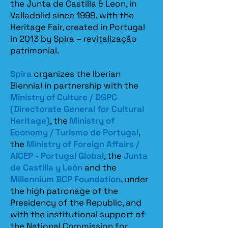
the Junta de Castilla & Leon, in
Valladolid since 1998, with the
Heritage Fair, created in Portugal
in 2013 by Spira – revitalização
patrimonial.​
Spira
organizes the Iberian
Biennial in partnership with the
Ministry of Culture / DGPC
(Directorate General for Cultural
Heritage)
, the
Ministry of
Economy / Turismo de Portugal
,
the
Ministry of Foreign Affairs /
AICEP - Portugal Global
, the
Junta
de Castilla y León
and the
Millennium BCP Foundation
, under
the high patronage of the
Presidency of the Republic, and
with the institutional support of
the National Commission for