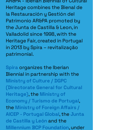
AR&PA - Iberian Biennial of Cultural
Conselho
Heritage combines the Bienal de
Científico da
la Restauración y Gestión del
ARCA-EUAC.
Patrimonio AR&PA promoted by
1994-2000:
the Junta de Castilla & Leon, in
Colaborador no
Valladolid since 1998, with the
atelier de José
Heritage Fair, created in Portugal
Manuel
Pedreirinho –
in 2013 by Spira – revitalização
arquitetos,
patrimonial.​
Avenida
Sacadura Cabral,
n.º 49, Lisboa.
Spira
organizes the Iberian
Biennial in partnership with the
1983-2000:
Ministry of Culture / DGPC
Professor do
(Directorate General for Cultural
Ensino
Secundário.
Heritage)
, the
Ministry of
Economy / Turismo de Portugal
,
the
Ministry of Foreign Affairs /
AICEP - Portugal Global
, the
Junta
de Castilla y León
and the
Millennium BCP Foundation
, under