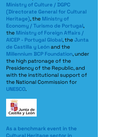
Ministry of Culture / DGPC
(Directorate General for Cultural
Heritage)
, the
Ministry of
Economy / Turismo de Portugal
,
the
Ministry of Foreign Affairs /
AICEP - Portugal Global
, the
Junta
de Castilla y León
and the
Millennium BCP Foundation
, under
the high patronage of the
Presidency of the Republic, and
with the institutional support of
the National Commission for
UNESCO
.
As a benchmark event in the
Cultural Heritage sector in