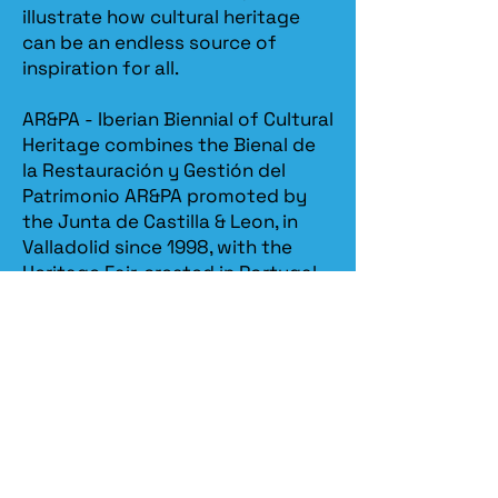
illustrate how cultural heritage
can be an endless source of
inspiration for all.
AR&PA - Iberian Biennial of Cultural
Heritage combines the Bienal de
la Restauración y Gestión del
Patrimonio AR&PA promoted by
the Junta de Castilla & Leon, in
Valladolid since 1998, with the
Heritage Fair, created in Portugal
in 2013 by Spira – revitalização
patrimonial.​
Spira
organizes the Iberian
Biennial in partnership with the
Ministry of Culture / DGPC
(Directorate General for Cultural
Heritage)
, the
Ministry of