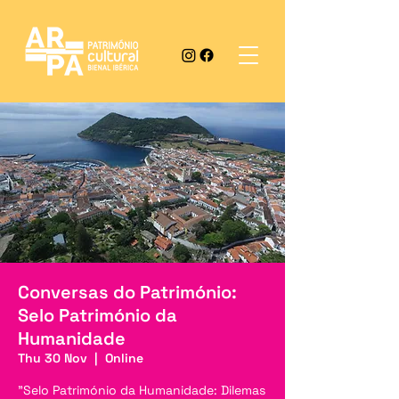
Conversas do Património:
Selo Património da
Humanidade
Thu 30 Nov
  |  
Online
"Selo Património da Humanidade: Dilemas