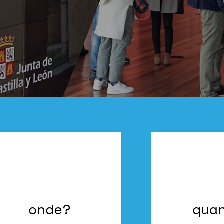
onde?
qua