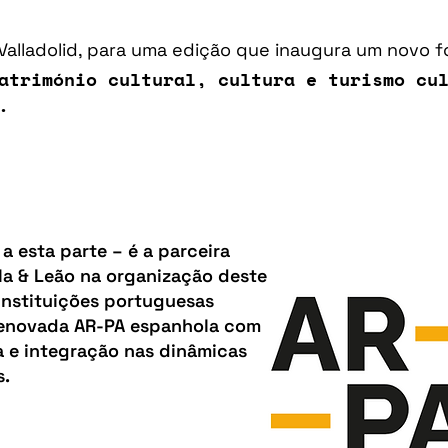
alladolid, para
uma edição que inaugura um novo f
atrimónio cultural, cultura e turismo cu
L.
a esta parte – é a
parceira
la & Leão
na organização deste
instituições portuguesas
renovada AR-PA espanhola com
 e integração nas dinâmicas
s
.